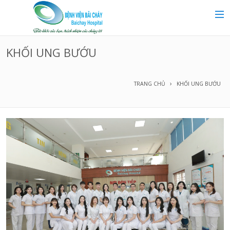
MAIN MENU
Trang chủ
KHỐI UNG BƯỚU
Giới thiệu
TRANG CHỦ
KHỐI UNG BƯỚU
Chuyên khoa
Tin tức
Dịch vụ y tế
Dành cho khách hàng