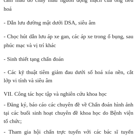
cầm máu do chảy máu nguồn động mạch của ống tiêu
hoá
- Dẫn lưu đường mật dưới DSA, siêu âm
- Chọc hút dẫn lưu áp xe gan, các áp xe trong ổ bụng, sau
phúc mạc và vị trí khác
- Sinh thiết tạng chẩn đoán
- Các kỹ thuật tiêm giảm đau dưới số hoá xóa nền, cắt
lớp vi tính và siêu âm
VII. Công tác học tập và nghiên cứu khoa học
- Đăng ký, báo cáo các chuyên đề về Chẩn đoán hình ảnh
tại các buổi sinh hoạt chuyên đề khoa học do Bệnh viện
tổ chức;
- Tham gia hội chẩn trực tuyến với các bác sĩ tuyến