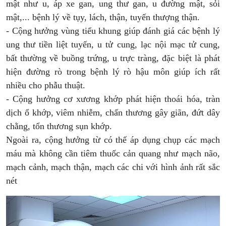
mật như u, áp xe gan,
ung thư
gan, u đường mật, sỏi
mật,... bệnh lý về tụy, lách, thận, tuyến thượng thận.
- Cộng hưởng vùng tiểu khung
giúp đánh giá các bệnh lý
ung thư tiền liệt tuyến, u tử cung, lạc nội mạc tử cung,
bất thường về buồng trứng, u trực tràng, đặc biệt là phát
hiện đường rò trong bệnh lý rò hậu môn giúp ích rất
nhiều cho phẫu thuật.
- Cộng hưởng cơ xương khớp
phát hiện thoái hóa, tràn
dịch ổ khớp, viêm nhiễm, chấn thương gây giãn, đứt dây
chằng, tổn thương sụn khớp.
Ngoài ra, cộng hưởng từ có thế áp dụng chụp các mạch
máu mà không cần tiêm thuốc cản quang như mạch não,
mạch cảnh, mạch thận, mạch các chi với hình ảnh rất sắc
nét