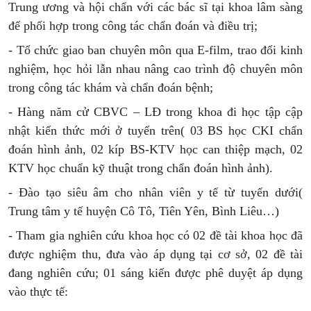
Trung ương và hội chẩn với các bác sĩ tại khoa lâm sàng
để phối hợp trong công tác chẩn đoán và điều trị;
- Tổ chức giao ban chuyên môn qua E-film, trao đổi kinh
nghiệm, học hỏi lẫn nhau nâng cao trình độ chuyên môn
trong công tác khám và chẩn đoán bệnh;
- Hàng năm cử CBVC – LĐ trong khoa đi học tập cập
nhật kiến thức mới ở tuyến trên( 03 BS học CKI chẩn
đoán hình ảnh, 02 kíp BS-KTV học can thiệp mạch, 02
KTV học chuẩn kỹ thuật trong chẩn đoán hình ảnh).
- Đào tạo siêu âm cho nhân viên y tế từ tuyến dưới(
Trung tâm y tế huyện Cô Tô, Tiên Yên, Bình Liêu…)
- Tham gia nghiên cứu khoa học có 02 đề tài khoa học đã
được nghiệm thu, đưa vào áp dụng tại cơ sở, 02 đề tài
đang nghiên cứu; 01 sáng kiến được phê duyệt áp dụng
vào thực tế: