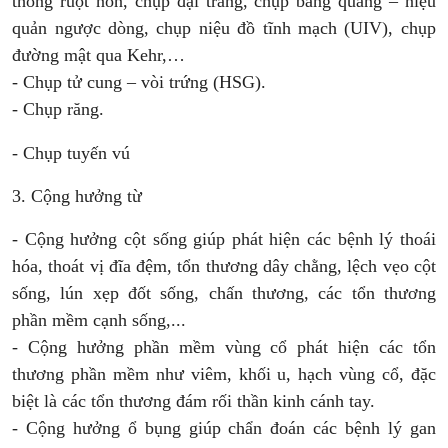
thông ruột non, chụp đại tràng, chụp bàng quang – niệu
quản ngược dòng, chụp niệu đồ tĩnh mạch (UIV), chụp
đường mật qua Kehr,…
- Chụp tử cung – vòi trứng (HSG).
- Chụp răng.
- Chụp tuyến vú
3. Cộng hưởng từ
-
Cộng hưởng cột sống
giúp phát hiện các bệnh lý thoái
hóa, thoát vị đĩa đệm, tổn thương dây chằng, lệch vẹo cột
sống, lún xẹp đốt sống, chấn thương, các tổn thương
phần mềm cạnh sống,...
- Cộng hưởng phần mềm
vùng cổ phát hiện các tổn
thương phần mềm như viêm, khối u, hạch vùng cổ, đặc
biệt là các tổn thương đám rối thần kinh cánh tay.
- Cộng hưởng ổ bụng
giúp chẩn đoán các bệnh lý gan