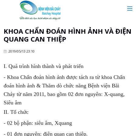
MAIN MENU
Trang chủ
KHOA CHẨN ĐOÁN HÌNH ẢNH VÀ ĐIỆN
QUANG CAN THIỆP
Giới thiệu
2019/05/13 23:10
Chuyên khoa
I
. Quá trình hình thành và phát triển
- Khoa Chẩn đoán hình ảnh được tách ra từ khoa Chẩn
Tin tức
đoán hình ảnh & Thăm dò chức năng Bệnh viện Bãi
Cháy từ năm 2011, bao gồm 02 đơn nguyên: X-quang,
Dịch vụ y tế
Siêu âm
II. Tổ chức
Dành cho khách hàng
- 02 bộ phận: siêu âm, Xquang
- 01 đơn nguyên: điện quan can thiệp.