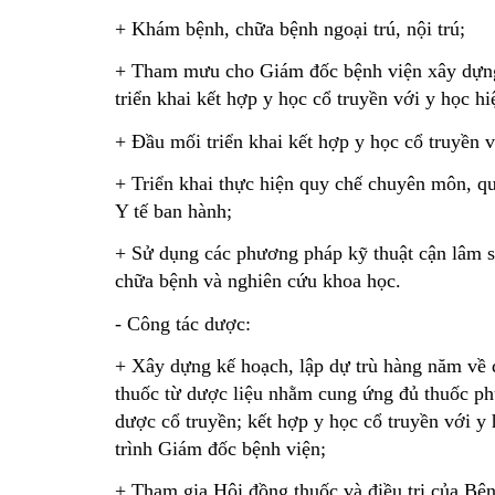
+ Khám bệnh, chữa bệnh ngoại trú, nội trú;
+ Tham mưu cho Giám đốc bệnh viện xây dựng 
triển khai kết hợp y học cổ truyền với y học h
+ Đầu mối triển khai kết hợp y học cổ truyền v
+ Triển khai thực hiện quy chế chuyên môn, qu
Y tế ban hành;
+ Sử dụng các phương pháp kỹ thuật cận lâm sàn
chữa bệnh và nghiên cứu khoa học.
- Công tác dược:
+ Xây dựng kế hoạch, lập dự trù hàng năm về dư
thuốc từ dược liệu nhằm cung ứng đủ thuốc ph
dược cổ truyền; kết hợp y học cổ truyền với y 
trình Giám đốc bệnh viện;
+ Tham gia Hội đồng thuốc và điều trị của Bện