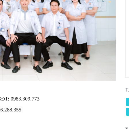
T
SĐT: 0983.309.773
76.288.355
S