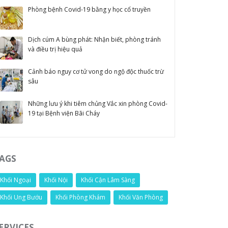
Phòng bệnh Covid-19 bằng y học cổ truyền
Dịch cúm A bùng phát: Nhận biết, phòng tránh
và điều trị hiệu quả
Cảnh báo nguy cơ tử vong do ngộ độc thuốc trừ
sâu
Những lưu ý khi tiêm chủng Vắc xin phòng Covid-
19 tại Bệnh viện Bãi Cháy
AGS
Khối Ngoại
Khối Nội
Khối Cận Lâm Sàng
Khối Ung Bướu
Khối Phòng Khám
Khối Văn Phòng
ERVICES