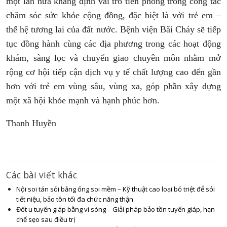
một lần nữa khẳng định vai trò tiên phong trong công tác
chăm sóc sức khỏe cộng đồng, đặc biệt là với trẻ em –
thế hệ tương lai của đất nước. Bệnh viện Bãi Cháy sẽ tiếp
tục đồng hành cùng các địa phương trong các hoạt động
khám, sàng lọc và chuyển giao chuyên môn nhằm mở
rộng cơ hội tiếp cận dịch vụ y tế chất lượng cao đến gần
hơn với trẻ em vùng sâu, vùng xa, góp phần xây dựng
một xã hội khỏe mạnh và hạnh phúc hơn.
Thanh Huyền
Các bài viết khác
Nội soi tán sỏi bằng ống soi mềm – Kỹ thuật cao loại bỏ triệt để sỏi
tiết niệu, bảo tồn tối đa chức năng thận
Đốt u tuyến giáp bằng vi sóng – Giải pháp bảo tồn tuyến giáp, hạn
chế sẹo sau điều trị