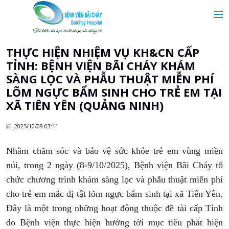
MAIN MENU
Trang chủ
THỰC HIỆN NHIỆM VỤ KH&CN CẤP
TỈNH: BỆNH VIỆN BÃI CHÁY KHÁM
Giới thiệu
SÀNG LỌC VÀ PHẪU THUẬT MIỄN PHÍ
LÕM NGỰC BẨM SINH CHO TRẺ EM TẠI
XÃ TIÊN YÊN (QUẢNG NINH)
Chuyên khoa
2025/10/09 03:11
Tin tức
Nhằm chăm sóc và bảo vệ sức khỏe trẻ em vùng miền
núi, trong 2 ngày (8-9/10/2025), Bệnh viện Bãi Cháy tổ
Dịch vụ y tế
chức chương trình khám sàng lọc và phẫu thuật miễn phí
cho trẻ em mắc dị tật lõm ngực bẩm sinh tại xã Tiên Yên.
Dành cho khách hàng
Đây là một trong những hoạt động thuộc đề tài cấp Tỉnh
do Bệnh viện thực hiện hướng tới mục tiêu phát hiện